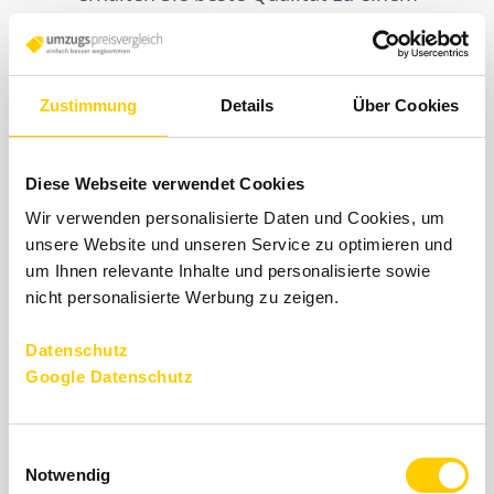
günstigeren Preis.
Zustimmung
Details
Über Cookies
Diese Webseite verwendet Cookies
Wir verwenden personalisierte Daten und Cookies, um
z.B. Köln - Hamburg
40 m²
-------------
-
unsere Website und unseren Service zu optimieren und
um Ihnen relevante Inhalte und personalisierte sowie
nicht personalisierte Werbung zu zeigen.
z.B. Köln - Hamburg
50 m²
-------------
-
Datenschutz
z.B. Köln - Hamburg
60 m²
-------------
-
Google Datenschutz
z.B. Köln - Hamburg
70 m²
-------------
-
Einwilligungsauswahl
Notwendig