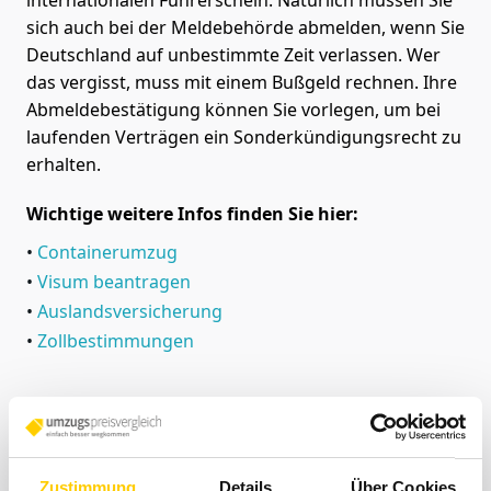
internationalen Führerschein. Natürlich müssen Sie
sich auch bei der Meldebehörde abmelden, wenn Sie
Deutschland auf unbestimmte Zeit verlassen. Wer
das vergisst, muss mit einem Bußgeld rechnen. Ihre
Abmeldebestätigung können Sie vorlegen, um bei
laufenden Verträgen ein Sonderkündigungsrecht zu
erhalten.
Wichtige
weitere Infos finden Sie hier:
Containerumzug
Visum beantragen
Auslandsversicherung
Zollbestimmungen
2. Vor dem Auswandern: Denken Sie
daran Ihre Verträge zu kündigen
Vergessen Sie nicht Strom-, Gas- und
Zustimmung
Details
Über Cookies