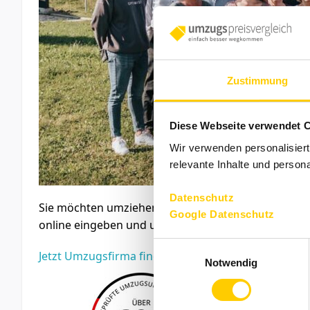
Zustimmung
Diese Webseite verwendet 
Wir verwenden personalisier
relevante Inhalte und persona
Datenschutz
Sie möchten umziehen und suchen ein preiswertes
Google Datenschutz
online eingeben und unverbindlich vergleichen.
Einwilligungsauswahl
Jetzt Umzugsfirma finden
Notwendig