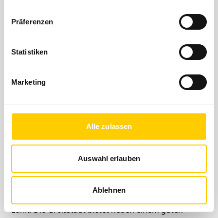
Nürnberg - Köln
40 m²
-------------
-
Präferenzen
Nürnberg - Köln
60 m²
-------------
-
Statistiken
Nürnberg - Köln
80 m²
-------------
-
Marketing
Nürnberg - Köln
100 m²
-------------
-
Alle zulassen
Umzug nach Nürnberg
Auswahl erlauben
Nürnberg ist mit rund 500.000 Einwohnern das
Zentrum der gleichnamigen Metropolregion, die zu
Ablehnen
den wirtschaftsstärksten Räumen Deutschlands
zählt. Die Großstadt bietet neben einem guten