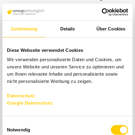
Einrichtung einer Halteverbotszone vor der alten
und neuen Immobilie
Um sich Arbeit und Stress zu sparen, können Sie
Zustimmung
Details
Über Cookies
alternativ eine professionelle Umzugsfirma aus
Nürnberg für Ihren Umzug engagieren. Sie können
einen Festpreis vereinbaren, der Ihrem Budget
Diese Webseite verwendet Cookies
entspricht – so vermeiden Sie unnötigen Ärger und
Wir verwenden personalisierte Daten und Cookies, um
stellen sicher, dass Ihr Umzugsgut fachmännisch
unsere Website und unseren Service zu optimieren und
transportiert wird. Sollte doch etwas zu Bruch
um Ihnen relevante Inhalte und personalisierte sowie
gehen, steht die Versicherung der Umzugsfirma ein.
nicht personalisierte Werbung zu zeigen.
Datenschutz
Google Datenschutz
Einwilligungsauswahl
Notwendig