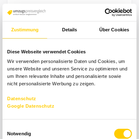
Frankfurt - Berlin
40 m²
-------------
Zustimmung
Details
Über Cookies
-
Frankfurt - Berlin
60 m²
-------------
-
Diese Webseite verwendet Cookies
Wir verwenden personalisierte Daten und Cookies, um
Frankfurt - Berlin
80 m²
-------------
-
unsere Website und unseren Service zu optimieren und
um Ihnen relevante Inhalte und personalisierte sowie
nicht personalisierte Werbung zu zeigen.
Frankfurt - Berlin
100 m²
-------------
-
Datenschutz
Google Datenschutz
Wolkenkratzer und "Wall
Einwilligungsauswahl
Street" - Umzug nach
Notwendig