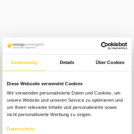
Auswandern nach Amerika
Zustimmung
Details
Über Cookies
- Tipps für den Umzug
Diese Webseite verwendet Cookies
Good-bye Germany, welcome America! Das sagen
Wir verwenden personalisierte Daten und Cookies, um
unsere Website und unseren Service zu optimieren und
sich viele Deutsche, die in ein anderes Land
um Ihnen relevante Inhalte und personalisierte sowie
auswandern möchten. Kanada, die USA, aber auch
nicht personalisierte Werbung zu zeigen.
Brasilien als südamerikanischer Staat gehören zu
den Top-Auswanderungszielen der Deutschen.
Datenschutz
Möchten Sie auch nach Amerika auswandern? Dann