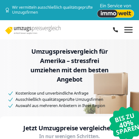
Wir vermitteln ausschließlich qualitätsgeprüfte
Umzugsfirmen
Ope
Umzugspreisvergleich für
Amerika – stressfrei
umziehen mit dem besten
Angebot
Kostenlose und unverbindliche Anfrage
Ausschließlich qualitätsgeprüfte Umzugsfirmen
Auswahl aus mehreren Anbietern in Ihrer Region
BIS ZU
40%
SPARE
Jetzt Umzugpreise vergleichen.
In nur wenigen Schritten.