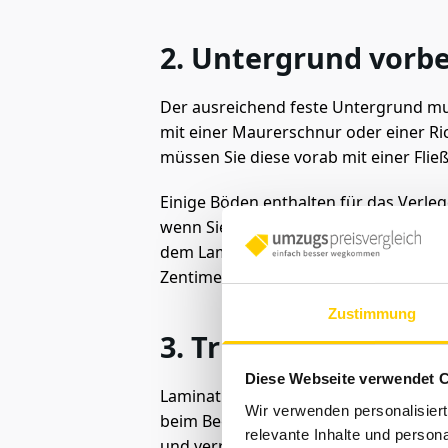
2. Untergrund vorbe
Der ausreichend feste Untergrund mu
mit einer Maurerschnur oder einer Ri
müssen Sie diese vorab mit einer Fli
Einige Böden enthalten für das Verleg
wenn Sie Laminat auf einer Kellerdeck
dem Laminat können Sie spätere Schäd
Zentimeter überlappen lassen und an a
Zustimmung
3. Trittschalldämmu
Diese Webseite verwendet 
Laminat wird schwimmend verlegt. Da
Wir verwenden personalisier
beim Begehen des Bodens Klappergerä
relevante Inhalte und persona
und verringert die Laufgeräusche im 