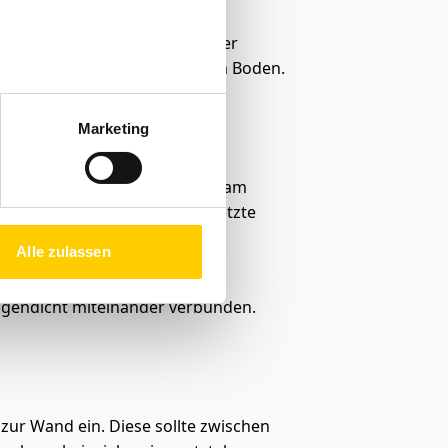
g wie später das Laminat: in der
ße zu und verlegen ihn auf dem Boden.
Marketing
innen dann (als Rechtshänder) am
 Bretter Sie benötigen. Das letzte
m Versatz von mindestens 40
Alle zulassen
 Stabilität.
ugendicht miteinander verbunden.
zur Wand ein. Diese sollte zwischen