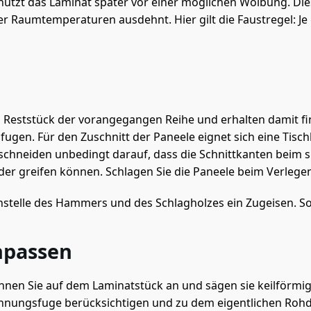
chützt das Laminat später vor einer möglichen Wölbung. Di
r Raumtemperaturen ausdehnt. Hier gilt die Faustregel: Je
 Reststück der vorangegangen Reihe und erhalten damit fi
gen. Für den Zuschnitt der Paneele eignet sich eine Tischk
schneiden unbedingt darauf, dass die Schnittkanten beim 
er greifen können. Schlagen Sie die Paneele beim Verlege
nstelle des Hammers und des Schlagholzes ein Zugeisen. So 
npassen
hnen Sie auf dem Laminatstück an und sägen sie keilförmig
Dehnungsfuge berücksichtigen und zu dem eigentlichen Roh