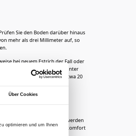
 Prüfen Sie den Boden darüber hinaus
n mehr als drei Millimeter auf, so
en.
weise bei neuem Estrich der Fall oder
PE-Folie mit 0,2 Millimetern) unter
n sollten Sie beim Verlegen etwa 20
Über Cookies
den verbunden wird. Dadurch werden
zu optimieren und um Ihnen
duziert. Das erhöht den Wohnkomfort