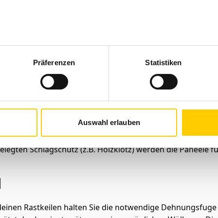
 oder PE-Schaumfolie verlegen Sie in derselben Laufrichtun
lls. Schneiden Sie den Trittschall passend auf die Raumgrö
erlegen
Präferenzen
Statistiken
rsten Laminatreihe die Längsfedern mit einer Säge und beg
n Sie vorher die Raumbreite ab, damit Sie wissen, wie viele
estlänge von 50 Zentimetern nicht unterschreiten. Mit eine
Auswahl erlauben
inaus unschöne Kreuzfugen und erreichen eine bestmögliche
egten Schlagschutz (z.B. Holzklotz) werden die Paneele f
d
kleinen Rastkeilen halten Sie die notwendige Dehnungsfuge 